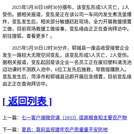
2025年5月30日18时30分摆布，该变乱形成5人灭亡，2人
受伤。据相关报道，变乱是正在该公司一车间内发生煮洗釜爆
炸，变乱发生后，相关部分敏捷赶赴现场，全力开展救援措置
工做，目前现场救援工做竣事，变乱缘由正正在查询拜访中。
前往搜狐，查看更多？。
2025年5月30日12时30分许，郓城县一废品收受接管企业
发生一路较大无限空间变乱，该变乱形成5人灭亡，2人受伤。
据相关报道，变乱起因是该企业一名员工正在废旧塑料清洗池
边功课时不测跌入池中，6位工友先后施救，导致接踵跌入。
变乱发生后，菏泽市和郓城县迅即开展应急措置，目前变乱缘
由正正在查询拜访中。
[ 返回列表 ]
上一篇：
七一客户端微党课（1933）提高粮食和主要农产物
下一篇：
夏邑：靠前监视建牢农产质量量平安防地