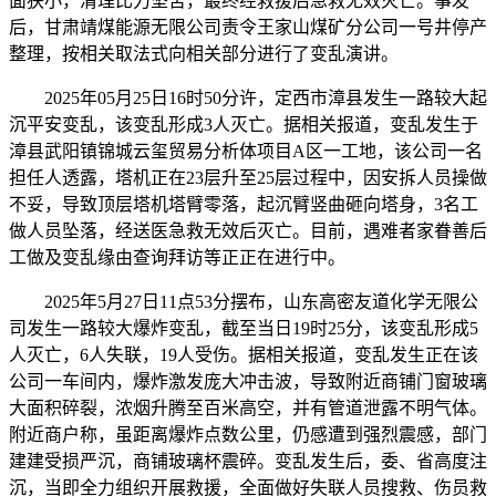
面狭小，清理比力坚苦，最终经救援后急救无效灭亡。事发
后，甘肃靖煤能源无限公司责令王家山煤矿分公司一号井停产
整理，按相关取法式向相关部分进行了变乱演讲。
2025年05月25日16时50分许，定西市漳县发生一路较大起
沉平安变乱，该变乱形成3人灭亡。据相关报道，变乱发生于
漳县武阳镇锦城云玺贸易分析体项目A区一工地，该公司一名
担任人透露，塔机正在23层升至25层过程中，因安拆人员操做
不妥，导致顶层塔机塔臂零落，起沉臂竖曲砸向塔身，3名工
做人员坠落，经送医急救无效后灭亡。目前，遇难者家眷善后
工做及变乱缘由查询拜访等正正在进行中。
2025年5月27日11点53分摆布，山东高密友道化学无限公
司发生一路较大爆炸变乱，截至当日19时25分，该变乱形成5
人灭亡，6人失联，19人受伤。据相关报道，变乱发生正在该
公司一车间内，爆炸激发庞大冲击波，导致附近商铺门窗玻璃
大面积碎裂，浓烟升腾至百米高空，并有管道泄露不明气体。
附近商户称，虽距离爆炸点数公里，仍感遭到强烈震感，部门
建建受损严沉，商铺玻璃杯震碎。变乱发生后，委、省高度注
沉，当即全力组织开展救援，全面做好失联人员搜救、伤员救