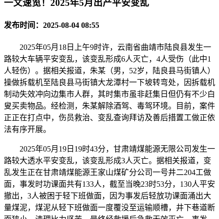
一文速览！2025年5月出产平安变乱
发布时间：2025-08-04 08:55
2025年05月18日上午9时许，云南省曲靖市陆良县发生一
路较大车辆平安变乱，该变乱形成6人灭亡，4人受伤（此中1
人轻伤）。据相关报道，朱某（男，52岁，陆良县马街镇人）
操做拆载机至陆良县马街镇大龙潭村一下坡转弯处，因拆载机
制动失效冲向边集市人群，其时集市虽非赶集日但仍有不少白
叟买卖物品。经检测，朱某解除酒驾、毒驾环境。目前，案件
正正在打点中，伤员救治、变乱查询拜访及善后措置工做正依
法有序开展。
2025年05月19日19时43分，甘肃靖煤能源无限公司发生一
路较大透水平安变乱，该变乱形成3人灭亡。据相关报道，变
乱发生正在甘肃靖煤能源王家山煤矿分公司一号井二204工做
面，事发时功课面共有133人，截至当晚23时53分，130人平安
撤出，3人被困于轻下班做面，因为事发后轻放功课面涌出大
量煤泥，煤泥从轻下班做面一度覆没至运输顺槽，井下巷道断