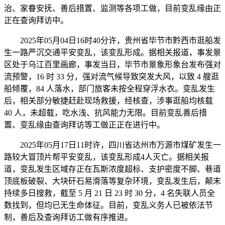
治、家眷安抚、善后措置、监测等各项工做，目前变乱缘由正
正在查询拜访中。
2025年05月04日16时40分许，贵州省毕节市黔西市逛船发
生一路严沉交通平安变乱，该变乱形成。据相关报道，事发景
区处于乌江百里画廊，事发当日，毕节市景象形象台发布强对
流预警，16 时 33 分，强对流气候导致突发大风，以致 4 艘逛
船倾覆，84 人落水，部门旅客未按全程穿浮水衣。变乱发生
后，相关部分敏捷赶赴现场救援，经核查，涉事逛船均核载
40 人，未超载，吃水浅、抗风能力无限。目前变乱善后措
置、变乱缘由查询拜访等工做正正在进行中。
2025年05月17日11时许，四川省达州市万源市煤矿发生一
路较大冒顶片帮平安变乱，该变乱形成4人灭亡。据相关报
道，变乱发生区域存正在瓦斯浓度超标、支护密度不脚、巷道
顶底板破裂、大块矸石易滑落等复杂环境，变乱发生后，颠末
持续多日搜救，截至 5 月 21 日 23 时 30 分，4 名失联人员全
数找到，但均已无生命体征。目前，变乱义务人已被依法节
制，善后及查询拜访工做有序推进。