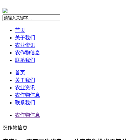
首页
关于我们
农业资讯
农作物信息
联系我们
首页
关于我们
农业资讯
农作物信息
联系我们
农作物信息
农作物信息